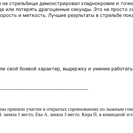
м на стрельбище демонстрировал хладнокровие и точно
де или потерять драгоценные секунды. Это не просто с
орость и меткость. Лучшие результаты в стрельбе пок
ли свой боевой характер, выдержку и умение работать
------------------------------------------------------------
смены приняли участие в открытых соревнованиях по лыжным го
 заняла 1 место, Ева А. заняла 3 место. Кира П. в командной эст