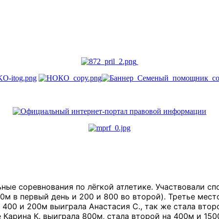
ые соревнования по лёгкой атлетике. Участвовали спо
00м в первый день и 200 и 800 во второй). Третье мест
и 400 и 200м выиграла Анастасия С., так же стала вто
ше Карина К. выиграла 800м, стала второй на 400м и 15