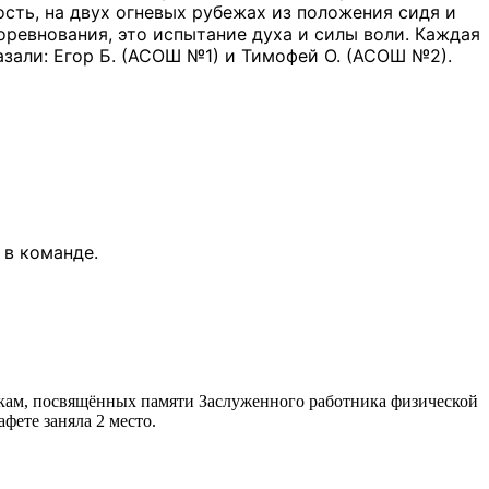
сть, на двух огневых рубежах из положения сидя и
оревнования, это испытание духа и силы воли. Каждая
азали: Егор Б. (АСОШ №1) и Тимофей О. (АСОШ №2).
 в команде.
нкам, посвящённых памяти Заслуженного работника физической
афете заняла 2 место.