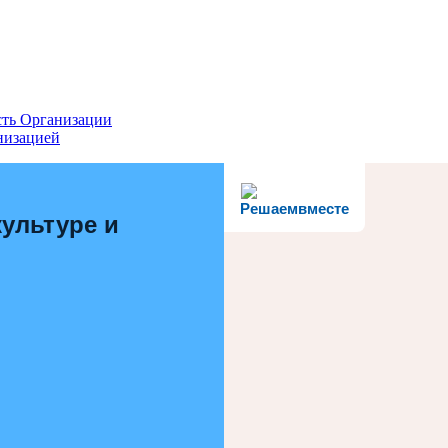
сть Организации
низацией
Решаемвместе
ультуре и