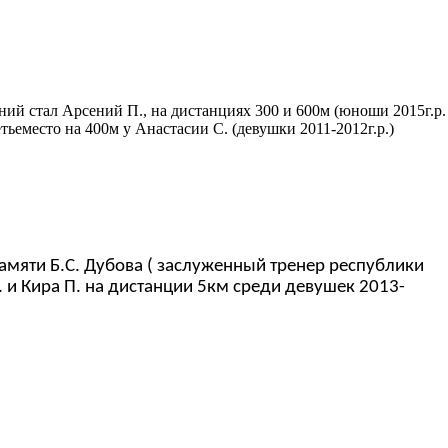
ий стал Арсений П., на дистанциях 300 и 600м (юноши 2015г.р.
етьеместо на 400м у Анастасии С. (девушки 2011-2012г.р.)
яти Б.С. Дубова ( заслуженный тренер республики
 и Кира П. на дистанции 5км среди девушек 2013-