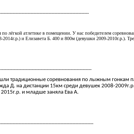
------------------------------------------------------------
о лёгкой атлетике в помещении. У нас победителем соревнован
2014г.р.) и Елизавета Б. 400 и 800м (девушки 2009-2010г.р.). Тр
--------------------------------------------------------------
шли традиционные соревнования по лыжным гонкам пам
да Д. на дистанции 15км среди девушек 2008-2009г.р.
 2015г.р. и младше заняла Ева А.
---------------------------------------------------------------