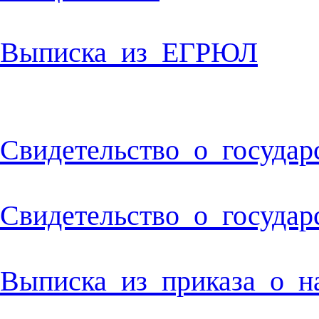
Выписка_из_ЕГРЮЛ
Свидетельство_о_государ
Свидетельство_о_госуда
Выписка_из_приказа_о_н