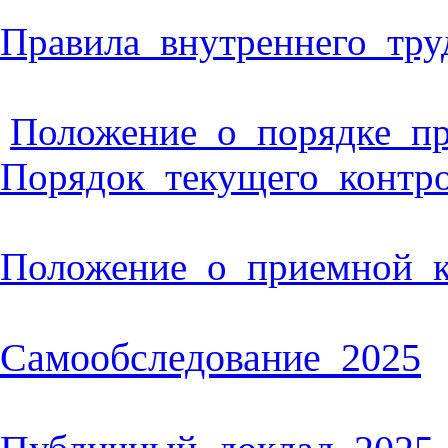
Правила_внутреннего_тру
Положение_о_порядке_пр
Порядок_текущего_контр
Положение_о_приемной_
Самообследование_2025